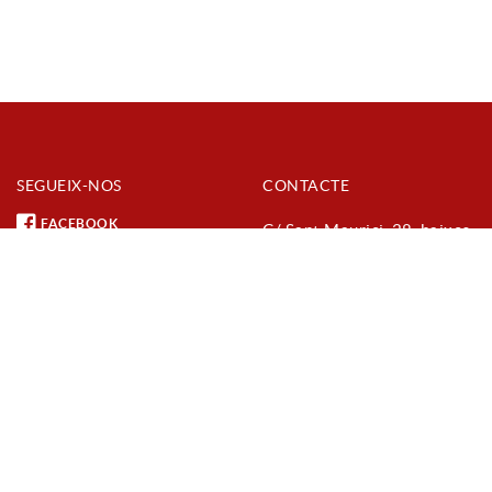
SEGUEIX-NOS
CONTACTE
FACEBOOK
C/ Sant Maurici, 28, baixos
(urbanització Parc de
INSTAGRAM
Vilafant)
YOUTUBE
17740 Vilafant (Girona)
972 54 70 27
info@foccortada.com
AVÍS LEGAL
POLÍTICA DE PRIVADESA
POLÍTICA DE GALETES
PANELL COOKIES