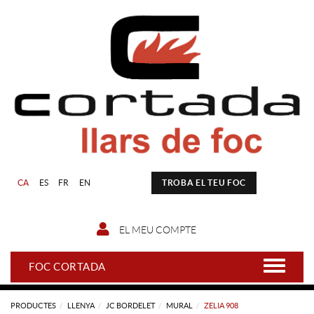
CA
ES
FR
EN
TROBA EL TEU FOC
EL MEU COMPTE
FOC CORTADA
PRODUCTES
LLENYA
JC BORDELET
MURAL
ZELIA 908