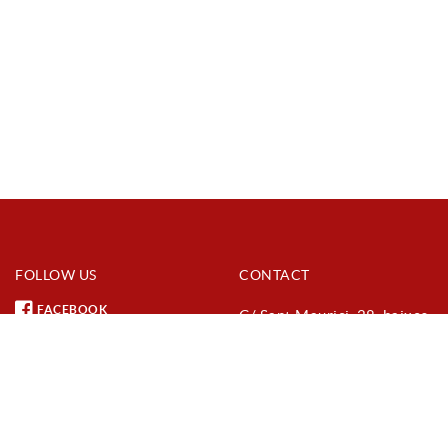
FOLLOW US
CONTACT
FACEBOOK
C/ Sant Maurici, 28, baixos
(urbanització Parc de
INSTAGRAM
Vilafant)
YOUTUBE
17740 Vilafant (Girona)
972 54 70 27
info@foccortada.com