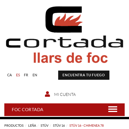
CA
ES
FR
EN
ENCUENTRA TU FUEGO
MI CUENTA
FOC CORTADA
PRODUCTOS
LEÑA
STÛV
STÛV 16
STÛV 16 - CHIMENEA 78