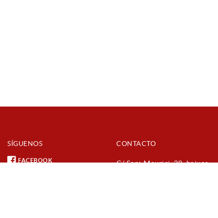
SÍGUENOS
CONTACTO
FACEBOOK
C/ Sant Maurici, 28, baixos
(urbanització Parc de
INSTAGRAM
Vilafant)
YOUTUBE
17740 Vilafant (Girona)
972 54 70 27