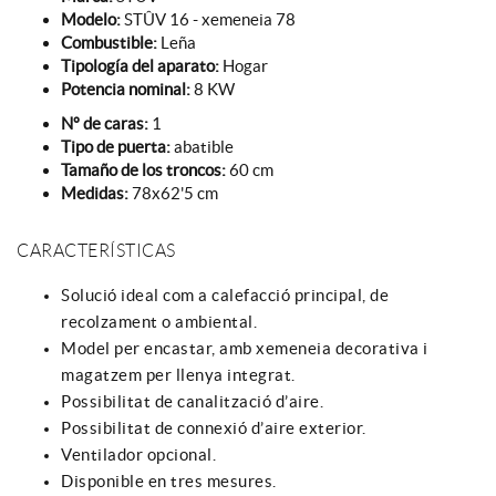
Modelo:
STÛV 16 - xemeneia 78
Combustible:
Leña
Tipología del aparato:
Hogar
Potencia nominal:
8 KW
Nº de caras:
1
Tipo de puerta:
abatible
Tamaño de los troncos:
60 cm
Medidas:
78x62'5 cm
CARACTERÍSTICAS
Solució ideal com a calefacció principal, de
recolzament o ambiental.
Model per encastar, amb xemeneia decorativa i
magatzem per llenya integrat.
Possibilitat de canalització d’aire.
Possibilitat de connexió d’aire exterior.
Ventilador opcional.
Disponible en tres mesures.