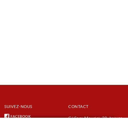
SUIVEZ-NOUS
CONTACT
FACEBOOK
C/ Sant Maurici, 28, baixos
X
(urbanització Parc de
INSTAGRAM