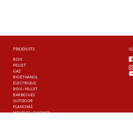
PRODUITS
S
BOIS
PELLET
GAZ
BIOÉTHANOL
ÉLECTRIQUE
BOIS / PELLET
BARBECUES
OUTDOOR
PLANCHAS
MEUBLES / CUISINES
𝐿𝒰𝒳𝒰𝑅𝒴