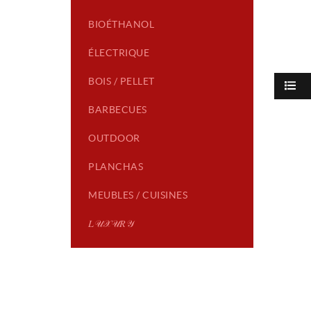
BIOÉTHANOL
ÉLECTRIQUE
BOIS / PELLET
BARBECUES
OUTDOOR
PLANCHAS
MEUBLES / CUISINES
𝐿𝒰𝒳𝒰𝑅𝒴